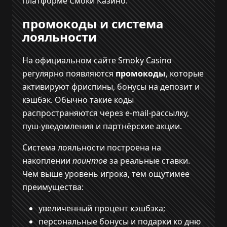
платформе Смоки Казино.
промокоды и система
лояльности
На официальном сайте Smoky Casino
регулярно появляются
промокоды
, которые
активируют фриспины, бонусы на депозит и
кэшбэк. Обычно такие коды
распространяются через e‑mail‑рассылку,
пуш‑уведомления и партнёрские акции.
Система лояльности построена на
накоплении
поинтов
за реальные ставки.
Чем выше уровень игрока, тем ощутимее
преимущества:
увеличенный процент кэшбэка;
персональные бонусы и подарки ко дню