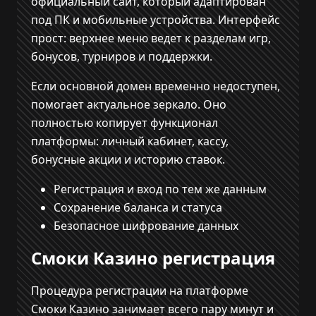
официальный сайт, который адаптирован
под ПК и мобильные устройства. Интерфейс
прост: верхнее меню ведет к разделам игр,
бонусов, турниров и поддержки.
Если основной домен временно недоступен,
помогает актуальное зеркало. Оно
полностью копирует функционал
платформы: личный кабинет, кассу,
бонусные акции и историю ставок.
Регистрация и вход по тем же данным
Сохранение баланса и статуса
Безопасное шифрование данных
Смоки Казино регистрация
Процедура регистрации на платформе
Смоки Казино занимает всего пару минут и