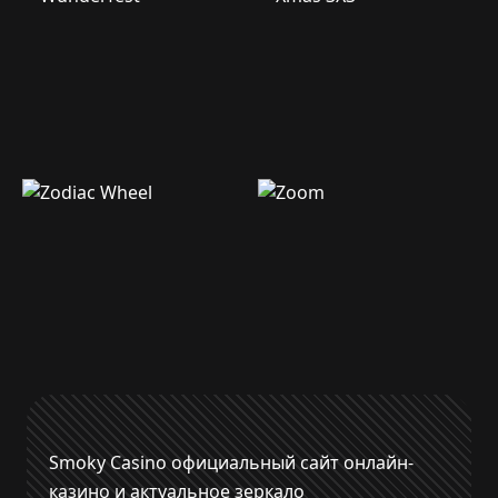
Smoky Casino официальный сайт онлайн-
казино и актуальное зеркало