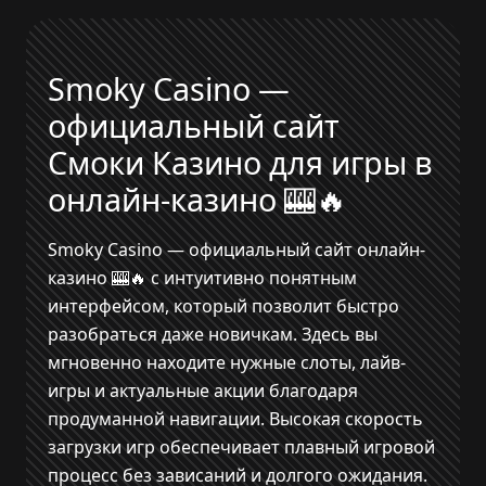
Smoky Casino —
официальный сайт
Смоки Казино для игры в
онлайн-казино 🎰🔥
Smoky Casino — официальный сайт онлайн-
казино 🎰🔥 с интуитивно понятным
интерфейсом, который позволит быстро
разобраться даже новичкам. Здесь вы
мгновенно находите нужные слоты, лайв-
игры и актуальные акции благодаря
продуманной навигации. Высокая скорость
загрузки игр обеспечивает плавный игровой
процесс без зависаний и долгого ожидания.