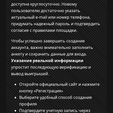
доступна круглосуточно. Новому
пользователю достаточно указать
актуальный e-mail или номер телефона,
придумать надежный пароль и подтвердить
согласие с правилами площадки.
Чтобы успешно завершить создание
аккаунта, важно внимательно заполнить
анкету и сохранить данные для входа.
Указание реальной информации
упростит последующую верификацию и
вывод выигрышей.
Откройте официальный сайт и нажмите
кнопку «Регистрация»
Выберите удобный способ создания
профиля
Подтвердите учетную запись через