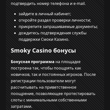
подтвердить номер телефона и e‑mail.
зайдите в личный кабинет;
откройте раздел проверки личности;
прикрепите запрашиваемые документы;
дождитесь подтверждения службы
поддержки Смоки Казино.
Smoky Casino бонусы
Бонусная программа
на площадке
построена так, чтобы поощрять как
новичков, так и постоянных игроков. После
регистрации пользователи могут
рассчитывать на приветственное
поощрение, позволяющее протестировать
слоты с минимальными собственными
затратами.