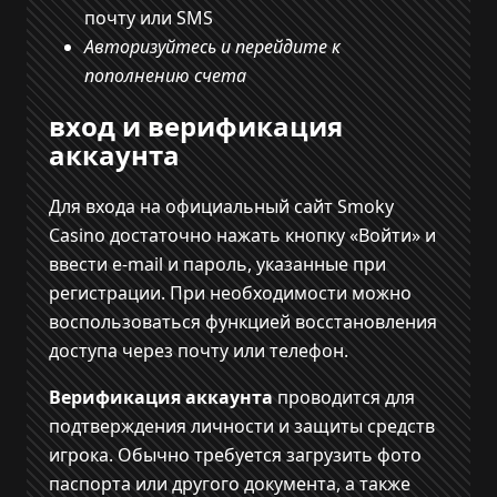
почту или SMS
Авторизуйтесь и перейдите к
пополнению счета
вход и верификация
аккаунта
Для входа на официальный сайт Smoky
Casino достаточно нажать кнопку «Войти» и
ввести e‑mail и пароль, указанные при
регистрации. При необходимости можно
воспользоваться функцией восстановления
доступа через почту или телефон.
Верификация аккаунта
проводится для
подтверждения личности и защиты средств
игрока. Обычно требуется загрузить фото
паспорта или другого документа, а также